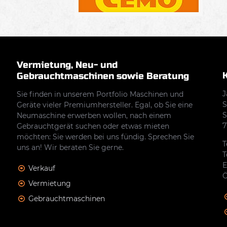
Vermietung, Neu- und
Gebrauchtmaschinen sowie Beratung
J
Sie finden in unserem Portfolio Maschinen und
S
Geräte vieler Premiumhersteller. Egal, ob Sie eine
S
Neumaschine erwerben wollen, nach einem
7
Gebrauchtgerät suchen oder etwas mieten
möchten: Sie werden bei uns fündig. Sprechen Sie
T
uns an! Wir beraten Sie gerne.
T
E
Verkauf
Ö
Vermietung
Gebrauchtmaschinen