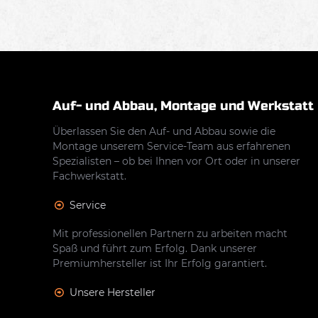
Auf- und Abbau, Montage und Werkstatt
Überlassen Sie den Auf- und Abbau sowie die
Montage unserem Service-Team aus erfahrenen
Spezialisten – ob bei Ihnen vor Ort oder in unserer
Fachwerkstatt.
Service
Mit professionellen Partnern zu arbeiten macht
Spaß und führt zum Erfolg. Dank unserer
Premiumhersteller ist Ihr Erfolg garantiert.
Unsere Hersteller