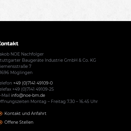
Kontakt
akob NOE Nachfolger
tuttgarter Baugeräte Industrie GmbH & Co. KG
iemensstraße 7
1696 Möglingen
elefon
+49 (0)7141 49109-0
elefax +49 (0)7141 49109-25
-Mail
info@noe-bm.de
ffnungszeiten Montag – Freitag 7.30 – 16.45 Uhr
Kontakt und Anfahrt
Offene Stellen