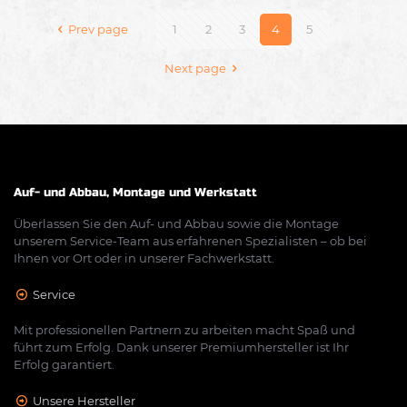
Prev page
1
2
3
4
5
Next page
Auf- und Abbau, Montage und Werkstatt
Überlassen Sie den Auf- und Abbau sowie die Montage
unserem Service-Team aus erfahrenen Spezialisten – ob bei
Ihnen vor Ort oder in unserer Fachwerkstatt.
Service
Mit professionellen Partnern zu arbeiten macht Spaß und
führt zum Erfolg. Dank unserer Premiumhersteller ist Ihr
Erfolg garantiert.
Unsere Hersteller