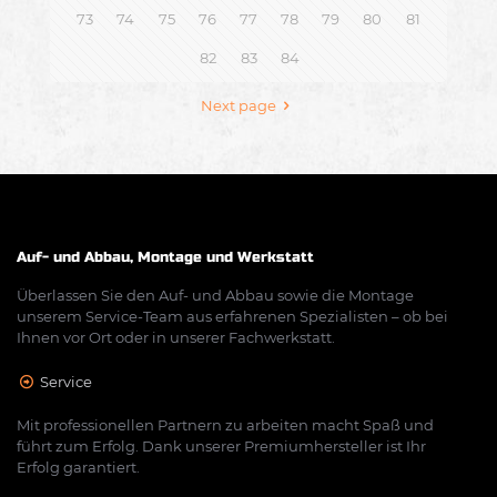
73
74
75
76
77
78
79
80
81
82
83
84
Next page
Auf- und Abbau, Montage und Werkstatt
Überlassen Sie den Auf- und Abbau sowie die Montage
unserem Service-Team aus erfahrenen Spezialisten – ob bei
Ihnen vor Ort oder in unserer Fachwerkstatt.
Service
Mit professionellen Partnern zu arbeiten macht Spaß und
führt zum Erfolg. Dank unserer Premiumhersteller ist Ihr
Erfolg garantiert.