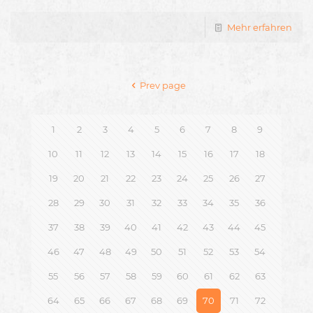
Mehr erfahren
Prev page
1
2
3
4
5
6
7
8
9
10
11
12
13
14
15
16
17
18
19
20
21
22
23
24
25
26
27
28
29
30
31
32
33
34
35
36
37
38
39
40
41
42
43
44
45
46
47
48
49
50
51
52
53
54
55
56
57
58
59
60
61
62
63
64
65
66
67
68
69
70
71
72